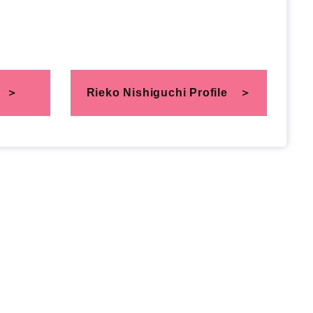
＞
Rieko Nishiguchi Profile
＞