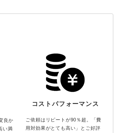
コストパフォーマンス
ご依頼はリピートが90％超。「費
変良か
用対効果がとても高い」とご好評
高い満