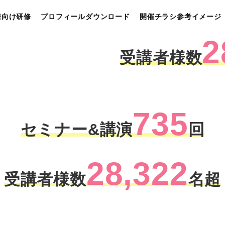
様向け研修
プロフィールダウンロード
開催チラシ参考イメージ
2
受講者様数
735
セミナー&講演
回
28,322
受講者様数
名超