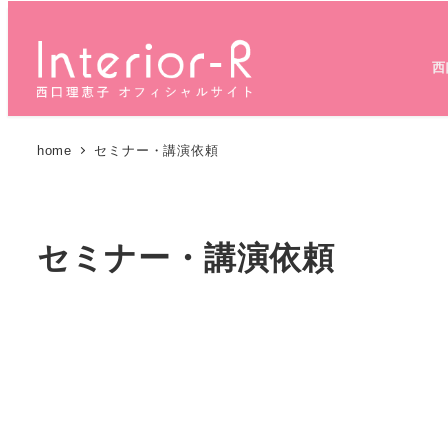
メ
イ
西
ン
コ
ン
home
セミナー・講演依頼
テ
ン
ツ
へ
セミナー・講演依頼
移
動