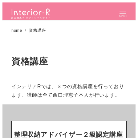
メ
イ
MENU
ン
home
資格講座
コ
ン
テ
ン
資格講座
ツ
へ
移
インテリアRでは、３つの資格講座を行っており
動
ます。講師は全て西口理恵子本人が行います。
整理収納アドバイザー２級認定講座